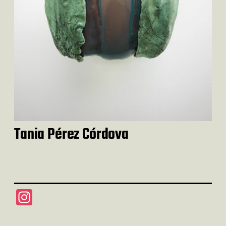
Tania Pérez Córdova
Ins
tag